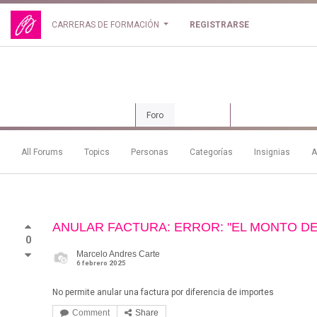
CARRERAS DE FORMACIÓN
REGISTRARSE
Curso
Foro
Revisión
All Forums
Topics
Personas
Categorías
Insignias
A
ANULAR FACTURA: ERROR: "EL MONTO DE
0
Marcelo Andres Carte
6 febrero 2025
No permite anular una factura por diferencia de importes
Comment
Share