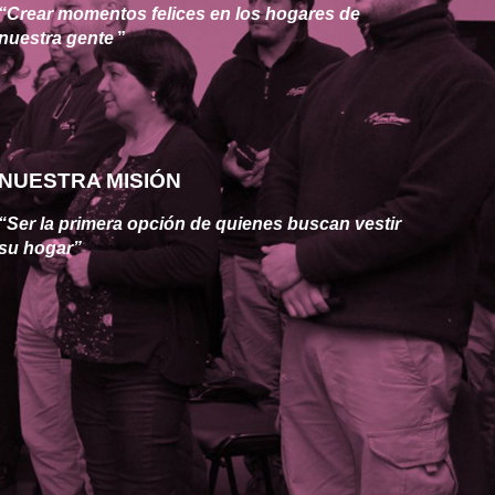
“Crear momentos felices en los hogares de 
nuestra gente
”
NUESTRA MISIÓN
“Ser la primera opción de quienes buscan vestir 
su hogar”