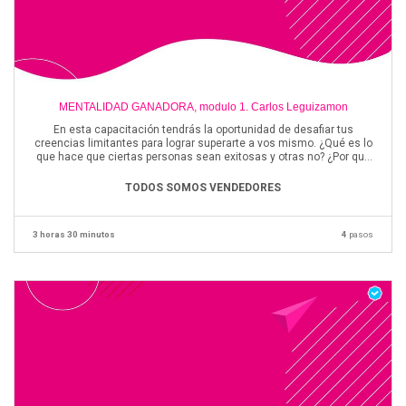
MENTALIDAD GANADORA, modulo 1. Carlos Leguizamon
En esta capacitación tendrás la oportunidad de desafiar tus
creencias limitantes para lograr superarte a vos mismo. ¿Qué es lo
que hace que ciertas personas sean exitosas y otras no? ¿Por qué
unas logran rendimientos extraordinarios y otras no? ¿Por qué hay
personas que buscan el oro y otras se conforman con el bronce o
TODOS SOMOS VENDEDORES
con sólo llegar?
3 horas 30 minutos
4
pasos