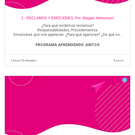
2 - RECLAMOS Y EMOCIONES. Por: Maggie Admunson
¿Para qué recibimos reclamos?
Responsabilidades, Procedimientos
Emociones que nos aparecen: ¿Para qué aparecen? ¿De qué nos
alertan?
¿Qué nos producen a nivel personal, equipo, procesos y empresa?
PROGRAMA APRENDIENDO JUNTOS
¿cómo trabajarlas?
Emociones vs estados de animo
1 hora 15 minutos
5
pasos