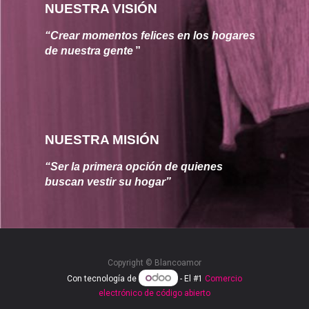
NUESTRA VISIÓN
“Crear momentos felices en los hogares 
de nuestra gente
”
NUESTRA MISIÓN
“Ser la primera opción de quienes 
buscan vestir su hogar”
Copyright ©
Blancoamor
Con tecnología de
- El #1
Comercio
electrónico de código abierto