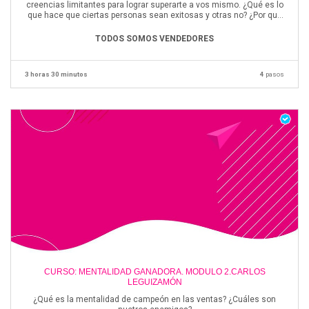
creencias limitantes para lograr superarte a vos mismo. ¿Qué es lo
que hace que ciertas personas sean exitosas y otras no? ¿Por qué
unas logran rendimientos extraordinarios y otras no? ¿Por qué hay
personas que buscan el oro y otras se conforman con el bronce o
TODOS SOMOS VENDEDORES
con sólo llegar?
3 horas 30 minutos
4
pasos
CURSO: MENTALIDAD GANADORA. MODULO 2.CARLOS
LEGUIZAMÓN
¿Qué es la mentalidad de campeón en las ventas? ¿Cuáles son