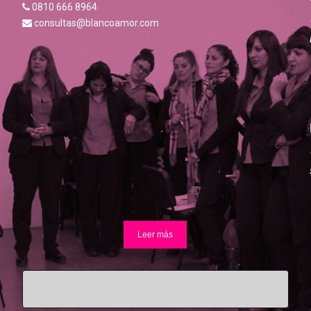
0810 666 8964
consultas@blancoamor.com
Leer más