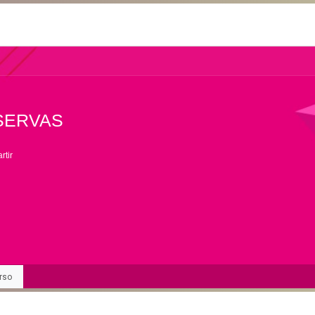
SERVAS
tir
rso