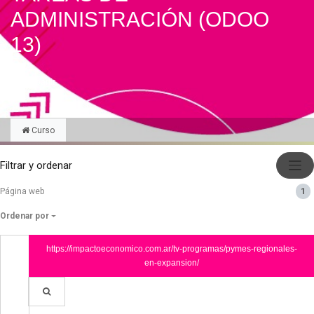
ADMINISTRACIÓN (ODOO
13)
Compartir
Curso
Filtrar y ordenar
Página web
1
Ordenar por
https://impactoeconomico.com.ar/tv-programas/pymes-regionales-
en-expansion/