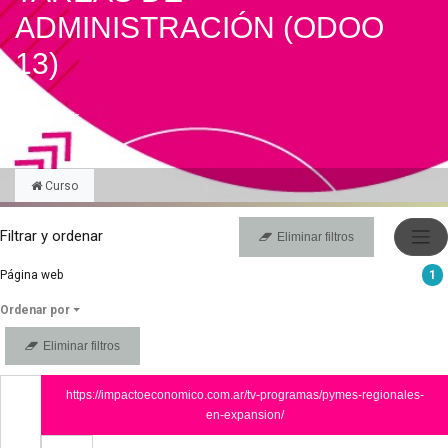
ADMINISTRACIÓN (ODOO
13)
Compartir
Curso
Filtrar y ordenar
Eliminar filtros
Página web
1
Ordenar por
Eliminar filtros
https://impactoeconomico.com.ar/tv-programas/pymes-regionales-
en-expansion/