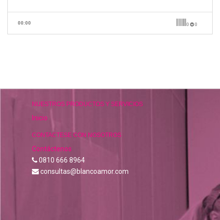
00:00
0
0
NUESTROS PRODUCTOS Y SERVICIOS
Inicio
CONTACTESE CON NOSOTROS
Contáctenos
0810 666 8964
consultas@blancoamor.com